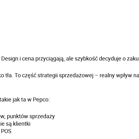
 Design i cena przyciągają, ale
szybkość decyduje o zaku
ako tła. To część strategii sprzedażowej – realny wpływ n
akie jak ta w Pepco:
pów, punktów sprzedaży
e są klientki
i POS