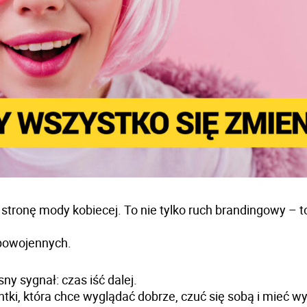
ronę mody kobiecej. To nie tylko ruch brandingowy – t
 powojennych.
ny sygnał: czas iść dalej.
entki, która chce wyglądać dobrze, czuć się sobą i mieć w