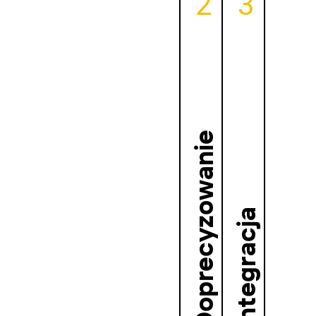
2
3
Doprecyzowanie
Integracja