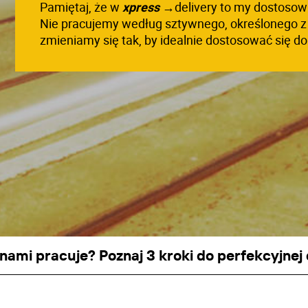
Pamiętaj, że w
xpress
→
delivery to my dostosow
Nie pracujemy według sztywnego, określonego z
zmieniamy się tak, by idealnie dostosować się d
z nami pracuje? Poznaj 3 kroki do perfekcyjnej