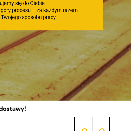
ujemy się do Ciebie.
 góry procesu – za każdym razem
o Twojego sposobu pracy.
 dostawy!