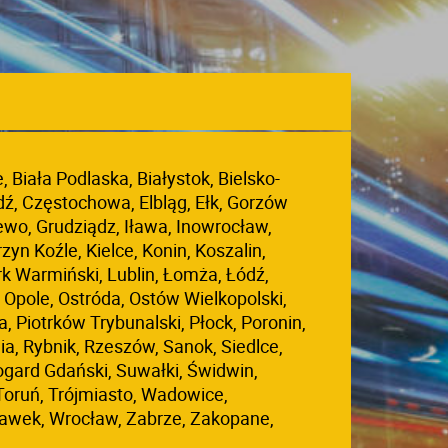
Biała Podlaska, Białystok, Bielsko-
dź, Częstochowa, Elbląg, Ełk, Gorzów
ewo, Grudziądz, Iława, Inowrocław,
zyn Koźle, Kielce, Konin, Koszalin,
rk Warmiński, Lublin, Łomża, Łódź,
Opole, Ostróda, Ostów Wielkopolski,
, Piotrków Trybunalski, Płock, Poronin,
a, Rybnik, Rzeszów, Sanok, Siedlce,
ogard Gdański, Suwałki, Świdwin,
Toruń, Trójmiasto, Wadowice,
awek, Wrocław, Zabrze, Zakopane,