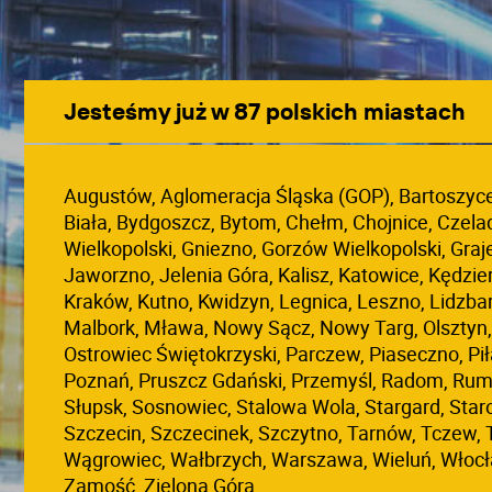
Jesteśmy już w 87 polskich miastach
Augustów, Aglomeracja Śląska (GOP), Bartoszyce, 
Biała, Bydgoszcz, Bytom, Chełm, Chojnice, Czela
Wielkopolski, Gniezno, Gorzów Wielkopolski, Graj
Jaworzno, Jelenia Góra, Kalisz, Katowice, Kędzier
Kraków, Kutno, Kwidzyn, Legnica, Leszno, Lidzba
Malbork, Mława, Nowy Sącz, Nowy Targ, Olsztyn, 
Ostrowiec Świętokrzyski, Parczew, Piaseczno, Piła
Poznań, Pruszcz Gdański, Przemyśl, Radom, Rumi
Słupsk, Sosnowiec, Stalowa Wola, Stargard, Star
Szczecin, Szczecinek, Szczytno, Tarnów, Tczew, 
Wągrowiec, Wałbrzych, Warszawa, Wieluń, Włocł
Zamość, Zielona Góra