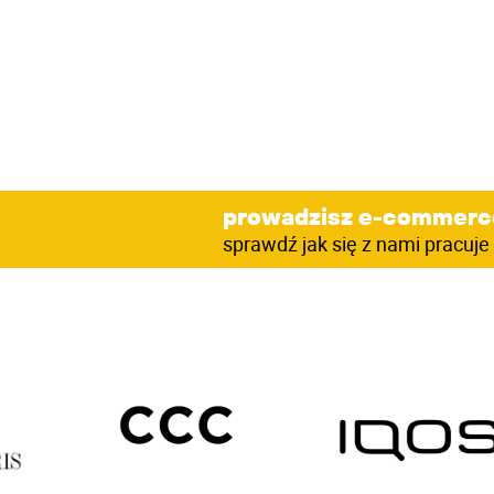
prowadzisz e-commerc
sprawdź jak się z nami pracuje