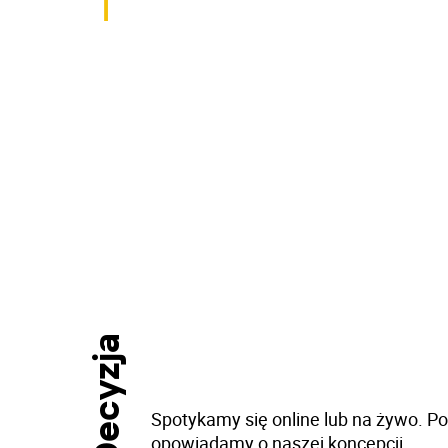
1
Decyzja
Spotykamy się online lub na żywo. P
opowiadamy o naszej koncepcji.